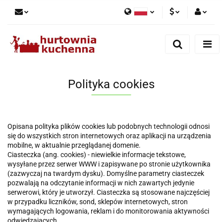
Polski
PLN
Zaloguj się
English
Zarejestruj się
EUR
Dodaj zgłoszenie
Polityka cookies
Zgody cookies
Opisana polityka plików cookies lub podobnych technologii odnosi
się do wszystkich stron internetowych oraz aplikacji na urządzenia
mobilne, w aktualnie przeglądanej domenie.
Ciasteczka (ang. cookies) - niewielkie informacje tekstowe,
wysyłane przez serwer WWW i zapisywane po stronie użytkownika
(zazwyczaj na twardym dysku). Domyślne parametry ciasteczek
pozwalają na odczytanie informacji w nich zawartych jedynie
serwerowi, który je utworzył. Ciasteczka są stosowane najczęściej
w przypadku liczników, sond, sklepów internetowych, stron
wymagających logowania, reklam i do monitorowania aktywności
odwiedzających.