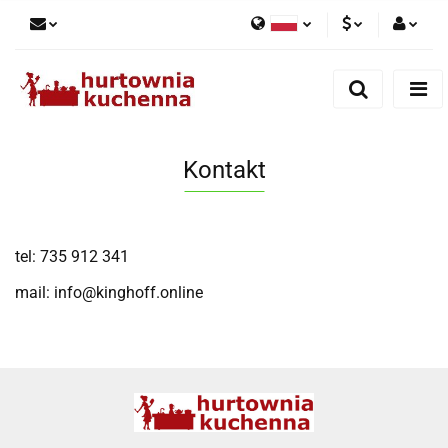
Polski
PLN
Zaloguj się
English
Zarejestruj się
EUR
Dodaj zgłoszenie
Kontakt
Zgody cookies
tel: 735 912 341
mail: info@kinghoff.online