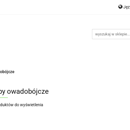
Ję
Nowości
Bestsellery
Promocje
Kontakt
Inst
P
En
romocje
Kontakt
Instrukcje
obójcze
y owadobójcze
oduktów do wyświetlenia