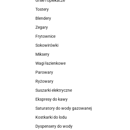
Grille i opiekacze
Tostery
Blendery
Zegary
Frytownice
Sokowirówki
Miksery
Wagi łazienkowe
Parowary
Ryżowary
Suszarki elektryczne
Ekspresy do kawy
Saturatory do wody gazowanej
Kostkarki do lodu
Dyspensery do wody