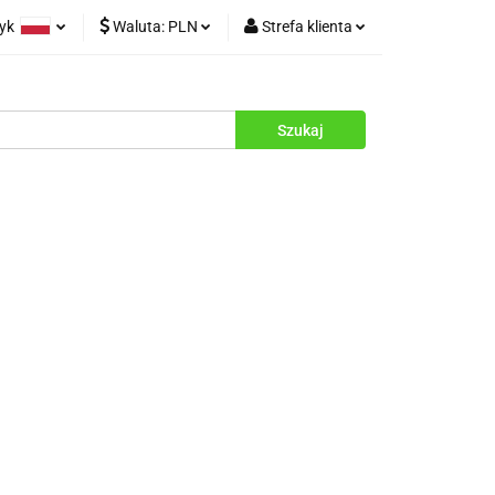
zyk
Waluta:
PLN
Strefa klienta
rukcje
olski
PLN
Zaloguj się
glish
EUR
Zarejestruj się
Dodaj zgłoszenie
Zgody cookies