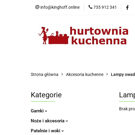
info@kinghoff.online
735 912 341
Kategorie
Kategorie
Nowości
Bestsellery
P
Strona główna
Akcesoria kuchenne
Lampy owad
Kategorie
Lamp
Brak pr
Garnki
Noże i akcesoria
Patelnie i woki