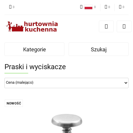
Polski
PLN
Zaloguj się
English
Zarejestruj się
EUR
Dodaj zgłoszenie
Kategorie
Szukaj
Zgody cookies
Praski i wyciskacze
NOWOŚĆ