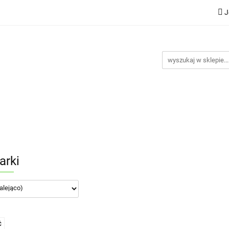
J
Nowości
Bestsellery
Promocje
Kontakt
Inst
omocje
Kontakt
Instrukcje
arki
Ć