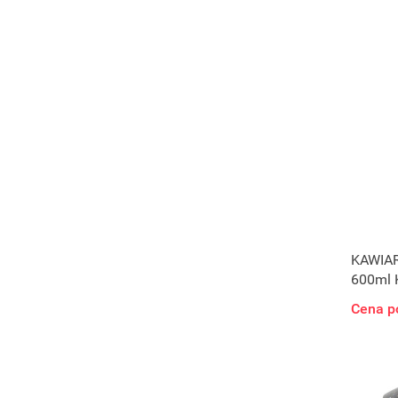
KAWIA
600ml 
INDUK
Cena p