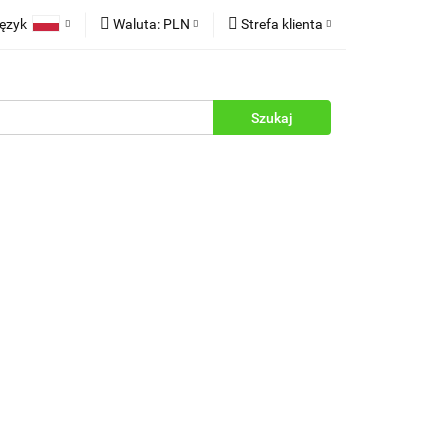
ęzyk
Waluta:
PLN
Strefa klienta
rukcje
Polski
PLN
Zaloguj się
English
EUR
Zarejestruj się
Dodaj zgłoszenie
Zgody cookies