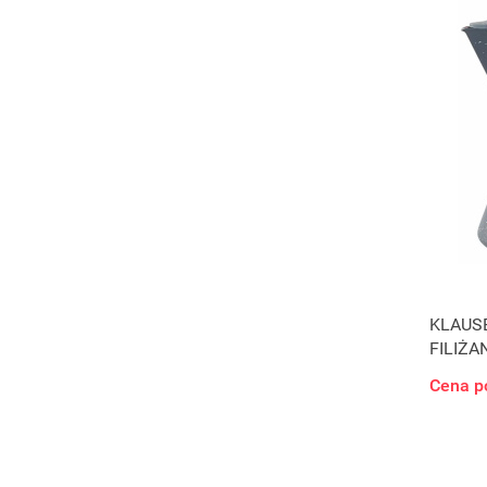
KLAUS
FILIŻA
Cena p