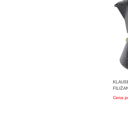
KLAUS
FILIŻA
Cena p