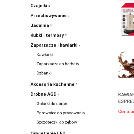
Czajniki
Przechowywanie
Jadalnia
Kubki i termosy
Zaparzacze i kawiarki
Kawiarki
Zaparzacze do herbaty
Dzbanki
Akcesoria kuchenne
Drobne AGD
KAWIA
ESPRES
Golarki do ubrań
7999 
Cena p
Parownice do prasowania
Szczoteczki do zębów
Oświetlenie LED