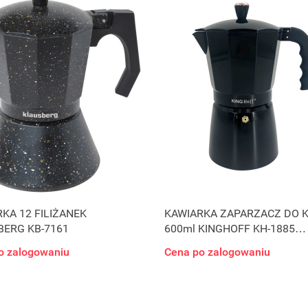
KA 12 FILIŻANEK
KAWIARKA ZAPARZACZ DO 
BERG KB-7161
600ml KINGHOFF KH-1885
INDUKCJA
o zalogowaniu
Cena po zalogowaniu