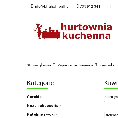
info@kinghoff.online
735 912 341
Kategorie
Kategorie
Nowości
Bestsellery
Pr
Strona główna
Zaparzacze i kawiarki
Kawiarki
Kategorie
Kawi
Garnki
Noże i akcesoria
Patelnie i woki
NOWOŚ