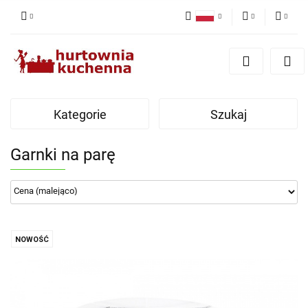
Polski
PLN
Zaloguj się
English
Zarejestruj się
EUR
Dodaj zgłoszenie
Kategorie
Szukaj
Zgody cookies
Garnki na parę
NOWOŚĆ