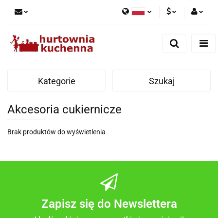
Polski
PLN
Zaloguj się
English
Zarejestruj się
EUR
Dodaj zgłoszenie
Kategorie
Szukaj
Zgody cookies
Akcesoria cukiernicze
Brak produktów do wyświetlenia
Zapisz się do Newslettera