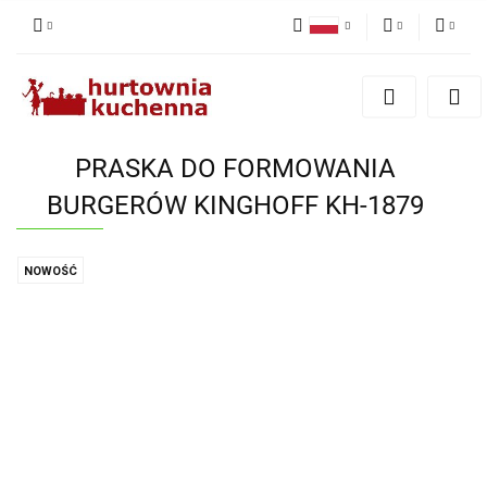
Polski
PLN
Zaloguj się
English
Zarejestruj się
EUR
Dodaj zgłoszenie
PRASKA DO FORMOWANIA
Zgody cookies
BURGERÓW KINGHOFF KH-1879
NOWOŚĆ