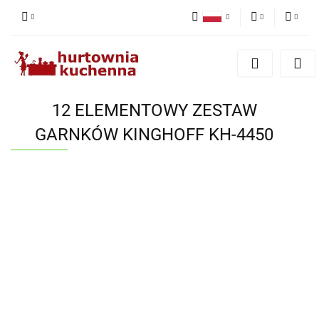
Polski
PLN
Zaloguj się
English
Zarejestruj się
EUR
Dodaj zgłoszenie
12 ELEMENTOWY ZESTAW
Zgody cookies
GARNKÓW KINGHOFF KH-4450