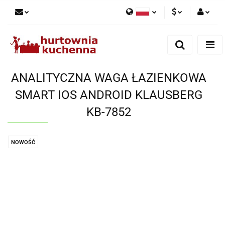
Polski
PLN
Zaloguj się
English
Zarejestruj się
EUR
Dodaj zgłoszenie
ANALITYCZNA WAGA ŁAZIENKOWA
Zgody cookies
SMART IOS ANDROID KLAUSBERG
KB-7852
NOWOŚĆ