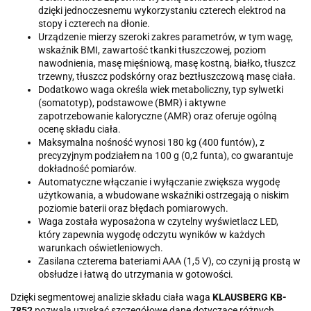
dzięki jednoczesnemu wykorzystaniu czterech elektrod na
stopy i czterech na dłonie.
Urządzenie mierzy szeroki zakres parametrów, w tym wagę,
wskaźnik BMI, zawartość tkanki tłuszczowej, poziom
nawodnienia, masę mięśniową, masę kostną, białko, tłuszcz
trzewny, tłuszcz podskórny oraz beztłuszczową masę ciała.
Dodatkowo waga określa wiek metaboliczny, typ sylwetki
(somatotyp), podstawowe (BMR) i aktywne
zapotrzebowanie kaloryczne (AMR) oraz oferuje ogólną
ocenę składu ciała.
Maksymalna nośność wynosi 180 kg (400 funtów), z
precyzyjnym podziałem na 100 g (0,2 funta), co gwarantuje
dokładność pomiarów.
Automatyczne włączanie i wyłączanie zwiększa wygodę
użytkowania, a wbudowane wskaźniki ostrzegają o niskim
poziomie baterii oraz błędach pomiarowych.
Waga została wyposażona w czytelny wyświetlacz LED,
który zapewnia wygodę odczytu wyników w każdych
warunkach oświetleniowych.
Zasilana czterema bateriami AAA (1,5 V), co czyni ją prostą w
obsłudze i łatwą do utrzymania w gotowości.
Dzięki segmentowej analizie składu ciała waga
KLAUSBERG KB-
7852
pozwala uzyskać szczegółowe dane dotyczące różnych