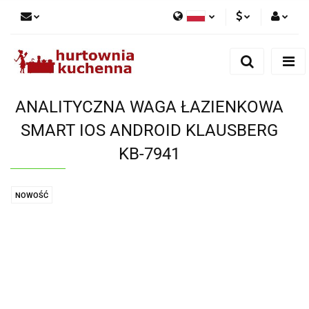
Polski
PLN
Zaloguj się
English
Zarejestruj się
EUR
Dodaj zgłoszenie
ANALITYCZNA WAGA ŁAZIENKOWA
Zgody cookies
SMART IOS ANDROID KLAUSBERG
KB-7941
NOWOŚĆ