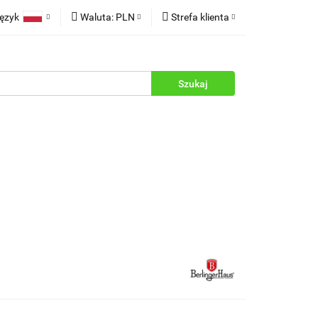
ęzyk
Waluta:
PLN
Strefa klienta
rukcje
Polski
PLN
Zaloguj się
English
EUR
Zarejestruj się
Dodaj zgłoszenie
Zgody cookies