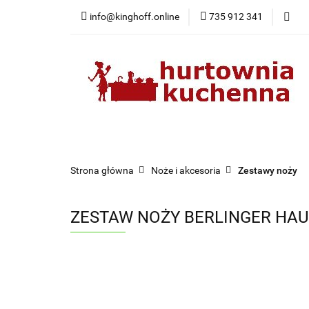
info@kinghoff.online
735 912 341
Kategorie
Kategorie
Nowości
Bestsellery
Pr
Strona główna
Noże i akcesoria
Zestawy noży
ZESTAW NOŻY BERLINGER HAU