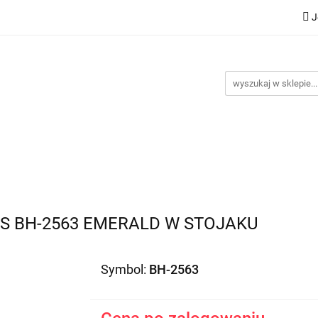
J
Nowości
Bestsellery
Promocje
Kontakt
Inst
omocje
Kontakt
Instrukcje
S BH-2563 EMERALD W STOJAKU
Symbol:
BH-2563