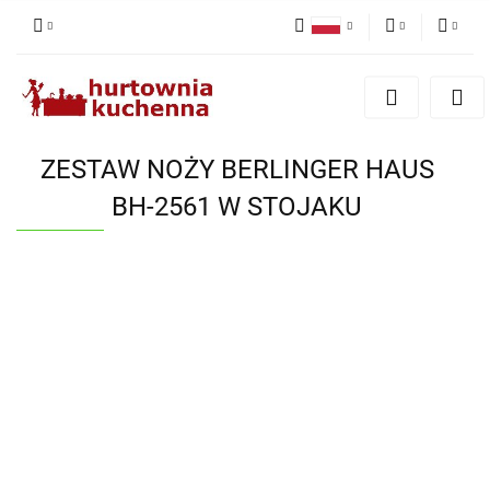
Polski
PLN
Zaloguj się
English
Zarejestruj się
EUR
Dodaj zgłoszenie
ZESTAW NOŻY BERLINGER HAUS
Zgody cookies
BH-2561 W STOJAKU