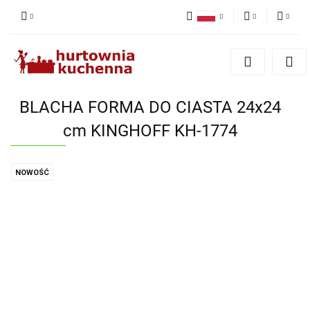
Polski
PLN
Zaloguj się
English
Zarejestruj się
EUR
Dodaj zgłoszenie
BLACHA FORMA DO CIASTA 24x24
Zgody cookies
cm KINGHOFF KH-1774
NOWOŚĆ