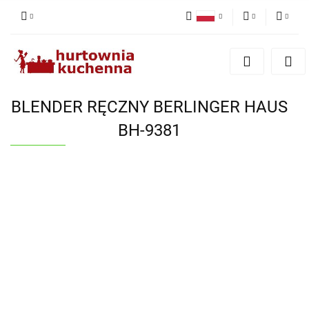
Polski
PLN
Zaloguj się
English
Zarejestruj się
EUR
Dodaj zgłoszenie
BLENDER RĘCZNY BERLINGER HAUS
Zgody cookies
BH-9381