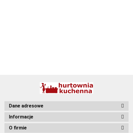
ALPENBURG
BBQ
Dane adresowe
Informacje
O firmie