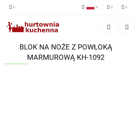
Polski
PLN
Zaloguj się
English
Zarejestruj się
EUR
Dodaj zgłoszenie
BLOK NA NOŻE Z POWŁOKĄ
Zgody cookies
MARMUROWĄ KH-1092