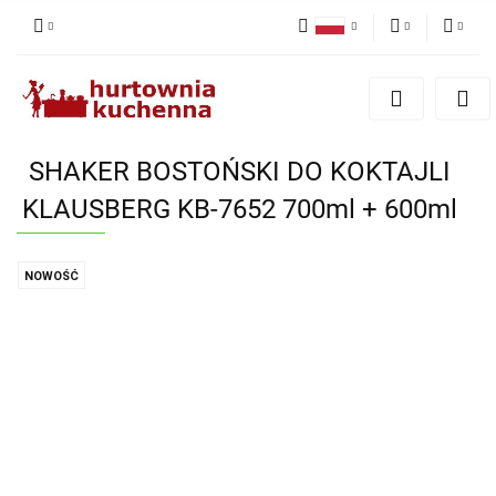
Polski
PLN
Zaloguj się
English
Zarejestruj się
EUR
Dodaj zgłoszenie
SHAKER BOSTOŃSKI DO KOKTAJLI
Zgody cookies
KLAUSBERG KB-7652 700ml + 600ml
NOWOŚĆ