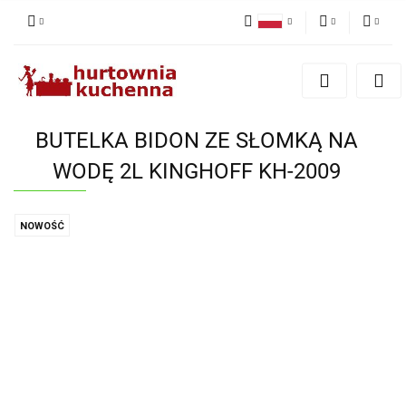
Polski
PLN
Zaloguj się
English
Zarejestruj się
EUR
Dodaj zgłoszenie
BUTELKA BIDON ZE SŁOMKĄ NA
Zgody cookies
WODĘ 2L KINGHOFF KH-2009
NOWOŚĆ