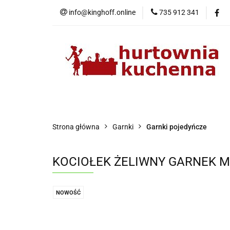
info@kinghoff.online
735 912 341
Kategorie
Kategorie
Nowości
Bestsellery
P
Strona główna
Garnki
Garnki pojedyńcze
KOCIOŁEK ŻELIWNY GARNEK M
NOWOŚĆ