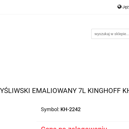
Ję
Nowości
Bestsellery
Promocje
Kontakt
Inst
P
En
romocje
Kontakt
Instrukcje
YŚLIWSKI EMALIOWANY 7L KINGHOFF K
Symbol:
KH-2242