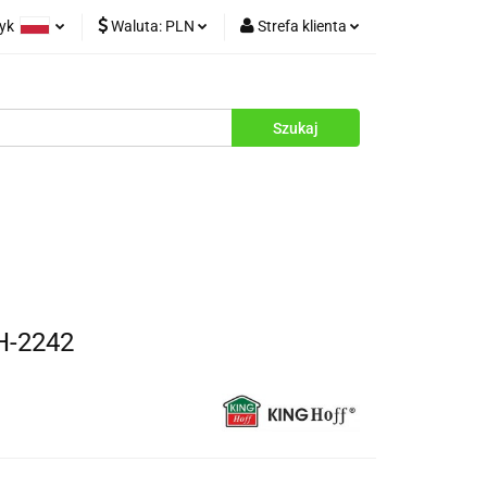
zyk
Waluta:
PLN
Strefa klienta
rukcje
olski
PLN
Zaloguj się
glish
EUR
Zarejestruj się
Dodaj zgłoszenie
Zgody cookies
H-2242