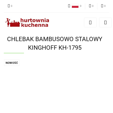
Polski
PLN
Zaloguj się
English
Zarejestruj się
EUR
Dodaj zgłoszenie
CHLEBAK BAMBUSOWO STALOWY
Zgody cookies
KINGHOFF KH-1795
NOWOŚĆ