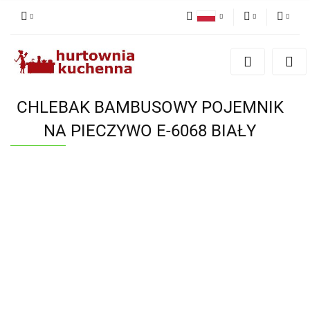
Polski
PLN
Zaloguj się
English
Zarejestruj się
EUR
Dodaj zgłoszenie
CHLEBAK BAMBUSOWY POJEMNIK
Zgody cookies
NA PIECZYWO E-6068 BIAŁY