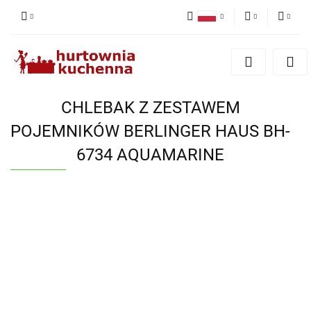
Polski
PLN
Zaloguj się
English
Zarejestruj się
EUR
Dodaj zgłoszenie
CHLEBAK Z ZESTAWEM
Zgody cookies
POJEMNIKÓW BERLINGER HAUS BH-
6734 AQUAMARINE