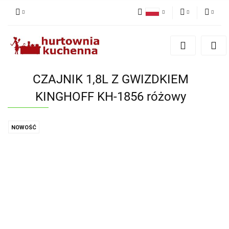
Polski
PLN
Zaloguj się
English
Zarejestruj się
EUR
Dodaj zgłoszenie
CZAJNIK 1,8L Z GWIZDKIEM
Zgody cookies
KINGHOFF KH-1856 różowy
NOWOŚĆ