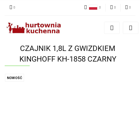
Polski
PLN
Zaloguj się
English
Zarejestruj się
EUR
Dodaj zgłoszenie
CZAJNIK 1,8L Z GWIZDKIEM
Zgody cookies
KINGHOFF KH-1858 CZARNY
NOWOŚĆ