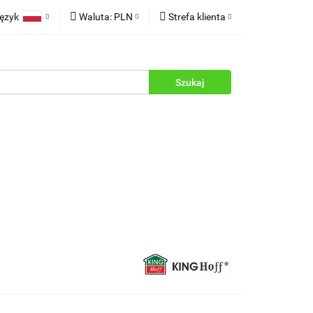
ęzyk
Waluta:
PLN
Strefa klienta
rukcje
Polski
PLN
Zaloguj się
English
EUR
Zarejestruj się
Dodaj zgłoszenie
Zgody cookies