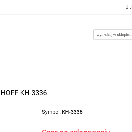
J
Nowości
Bestsellery
Promocje
Kontakt
Inst
omocje
Kontakt
Instrukcje
GHOFF KH-3336
Symbol:
KH-3336