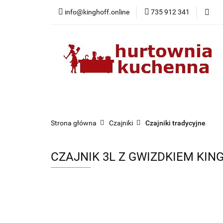
info@kinghoff.online
735 912 341
Kategorie
Kategorie
Nowości
Bestsellery
Pr
Strona główna
Czajniki
Czajniki tradycyjne
CZAJNIK 3L Z GWIZDKIEM KIN