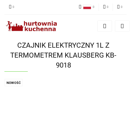
Polski
PLN
Zaloguj się
English
Zarejestruj się
EUR
Dodaj zgłoszenie
CZAJNIK ELEKTRYCZNY 1L Z
Zgody cookies
TERMOMETREM KLAUSBERG KB-
9018
NOWOŚĆ