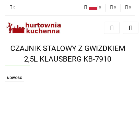
Polski
PLN
Zaloguj się
English
Zarejestruj się
EUR
Dodaj zgłoszenie
CZAJNIK STALOWY Z GWIZDKIEM
Zgody cookies
2,5L KLAUSBERG KB-7910
NOWOŚĆ