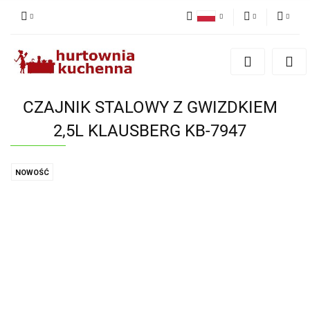
Polski
PLN
Zaloguj się
English
Zarejestruj się
EUR
Dodaj zgłoszenie
CZAJNIK STALOWY Z GWIZDKIEM
Zgody cookies
2,5L KLAUSBERG KB-7947
NOWOŚĆ