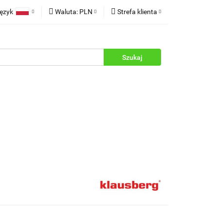
ęzyk
Waluta:
PLN
Strefa klienta
rukcje
Polski
PLN
Zaloguj się
English
EUR
Zarejestruj się
Dodaj zgłoszenie
Zgody cookies