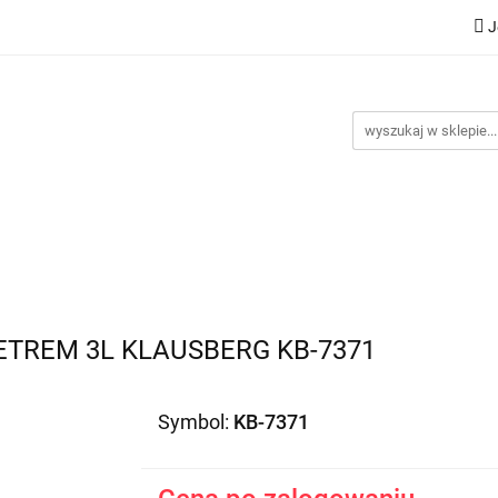
J
Nowości
Bestsellery
Promocje
Kontakt
Inst
omocje
Kontakt
Instrukcje
TREM 3L KLAUSBERG KB-7371
Symbol:
KB-7371