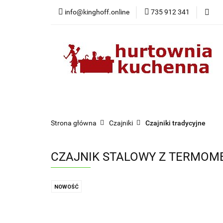
info@kinghoff.online
735 912 341
Kategorie
Kategorie
Nowości
Bestsellery
Pr
Strona główna
Czajniki
Czajniki tradycyjne
CZAJNIK STALOWY Z TERMOME
NOWOŚĆ