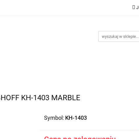
J
Nowości
Bestsellery
Promocje
Kontakt
Inst
omocje
Kontakt
Instrukcje
GHOFF KH-1403 MARBLE
Symbol:
KH-1403