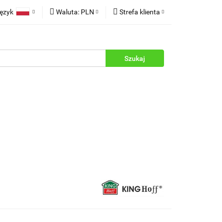
ęzyk
Waluta:
PLN
Strefa klienta
rukcje
Polski
PLN
Zaloguj się
English
EUR
Zarejestruj się
Dodaj zgłoszenie
Zgody cookies