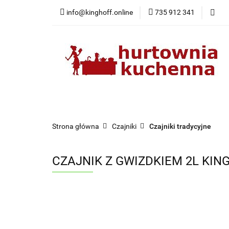
info@kinghoff.online
735 912 341
Kategorie
Kategorie
Nowości
Bestsellery
Pr
Strona główna
Czajniki
Czajniki tradycyjne
CZAJNIK Z GWIZDKIEM 2L KIN