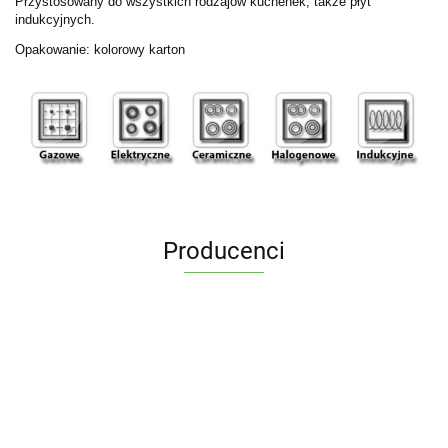
Przystosowany do wszystkich rodzajów kuchenek, także płyt
indukcyjnych.
Opakowanie: kolorowy karton
Producenci
ALPENBURG