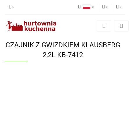
Polski
PLN
Zaloguj się
English
Zarejestruj się
EUR
Dodaj zgłoszenie
CZAJNIK Z GWIZDKIEM KLAUSBERG
Zgody cookies
2,2L KB-7412