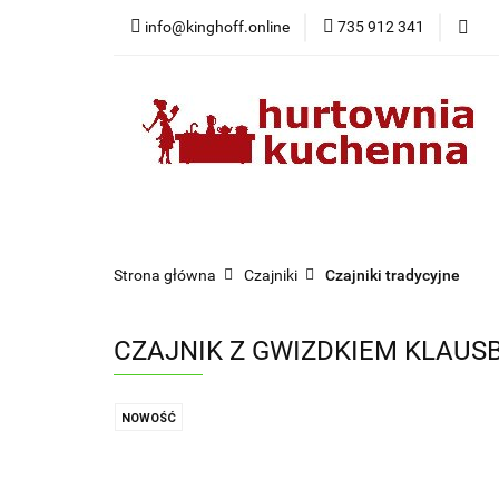
info@kinghoff.online
735 912 341
Kategorie
Kategorie
Nowości
Bestsellery
Pr
Strona główna
Czajniki
Czajniki tradycyjne
CZAJNIK Z GWIZDKIEM KLAUSB
NOWOŚĆ