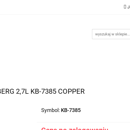
J
Nowości
Bestsellery
Promocje
Kontakt
Inst
omocje
Kontakt
Instrukcje
ERG 2,7L KB-7385 COPPER
Symbol:
KB-7385