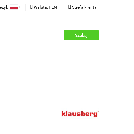
ęzyk
Waluta:
PLN
Strefa klienta
rukcje
Polski
PLN
Zaloguj się
English
EUR
Zarejestruj się
Dodaj zgłoszenie
Zgody cookies