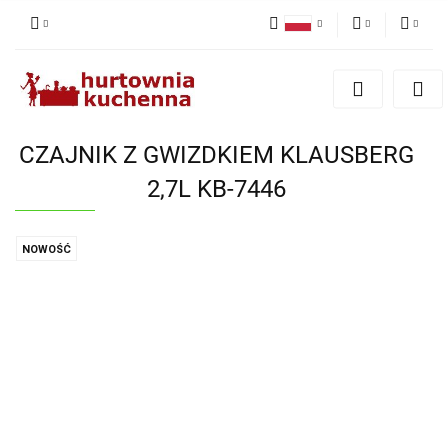
Polski
PLN
Zaloguj się
English
Zarejestruj się
EUR
Dodaj zgłoszenie
CZAJNIK Z GWIZDKIEM KLAUSBERG
Zgody cookies
2,7L KB-7446
NOWOŚĆ