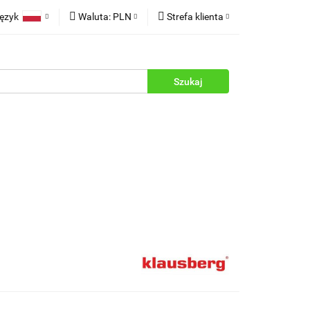
ęzyk
Waluta:
PLN
Strefa klienta
rukcje
Polski
PLN
Zaloguj się
English
EUR
Zarejestruj się
Dodaj zgłoszenie
Zgody cookies