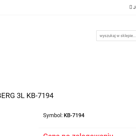
J
Nowości
Bestsellery
Promocje
Kontakt
Inst
omocje
Kontakt
Instrukcje
ERG 3L KB-7194
Symbol:
KB-7194