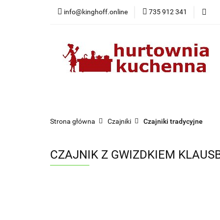
info@kinghoff.online
735 912 341
Kategorie
Kategorie
Nowości
Bestsellery
Pr
Strona główna
Czajniki
Czajniki tradycyjne
CZAJNIK Z GWIZDKIEM KLAUSB