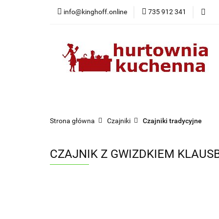
info@kinghoff.online
735 912 341
Kategorie
Kategorie
Nowości
Bestsellery
Pr
Strona główna
Czajniki
Czajniki tradycyjne
CZAJNIK Z GWIZDKIEM KLAUSB