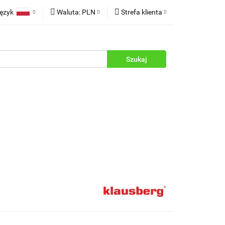
ęzyk
Waluta:
PLN
Strefa klienta
rukcje
Polski
PLN
Zaloguj się
English
EUR
Zarejestruj się
Dodaj zgłoszenie
Zgody cookies