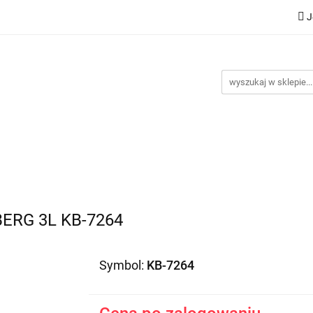
J
Nowości
Bestsellery
Promocje
Kontakt
Inst
omocje
Kontakt
Instrukcje
ERG 3L KB-7264
Symbol:
KB-7264