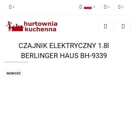
Polski
PLN
Zaloguj się
English
Zarejestruj się
EUR
Dodaj zgłoszenie
CZAJNIK ELEKTRYCZNY 1.8l
Zgody cookies
BERLINGER HAUS BH-9339
NOWOŚĆ