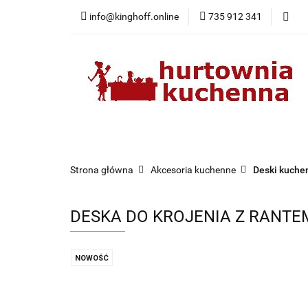
info@kinghoff.online
735 912 341
Kategorie
Kategorie
Nowości
Bestsellery
Pr
Strona główna
Akcesoria kuchenne
Deski kuche
DESKA DO KROJENIA Z RANTE
NOWOŚĆ