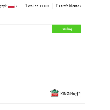
ęzyk
Waluta:
PLN
Strefa klienta
rukcje
Polski
PLN
Zaloguj się
English
EUR
Zarejestruj się
Dodaj zgłoszenie
Zgody cookies