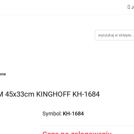
J
Nowości
Bestsellery
Promocje
Kontakt
Inst
omocje
Kontakt
Instrukcje
nne
M 45x33cm KINGHOFF KH-1684
Symbol:
KH-1684