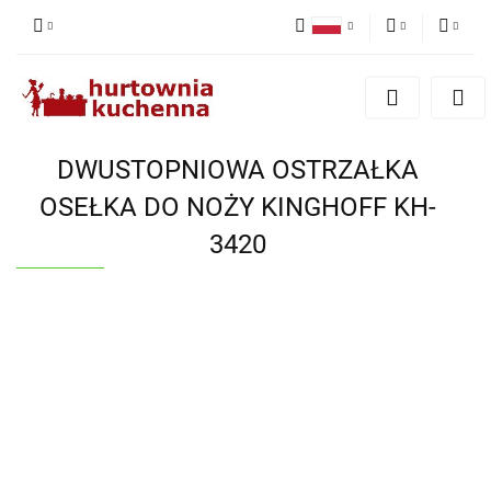
Polski
PLN
Zaloguj się
English
Zarejestruj się
EUR
Dodaj zgłoszenie
DWUSTOPNIOWA OSTRZAŁKA
Zgody cookies
OSEŁKA DO NOŻY KINGHOFF KH-
3420