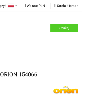
ęzyk
Waluta:
PLN
Strefa klienta
rukcje
Polski
PLN
Zaloguj się
English
EUR
Zarejestruj się
Dodaj zgłoszenie
Zgody cookies
ORION 154066