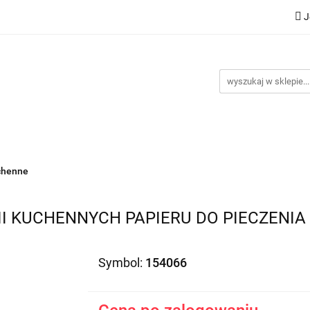
J
Nowości
Bestsellery
Promocje
Kontakt
Inst
omocje
Kontakt
Instrukcje
chenne
I KUCHENNYCH PAPIERU DO PIECZENIA 
Symbol:
154066