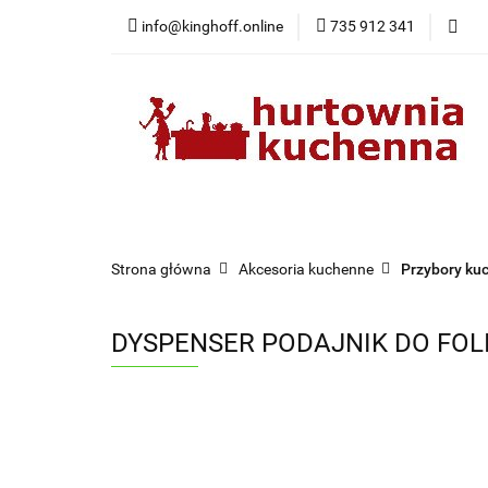
info@kinghoff.online
735 912 341
Kategorie
Kategorie
Nowości
Bestsellery
Pr
Strona główna
Akcesoria kuchenne
Przybory ku
DYSPENSER PODAJNIK DO FOLI