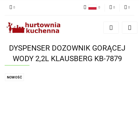
Polski
PLN
Zaloguj się
English
Zarejestruj się
EUR
Dodaj zgłoszenie
DYSPENSER DOZOWNIK GORĄCEJ
Zgody cookies
WODY 2,2L KLAUSBERG KB-7879
NOWOŚĆ