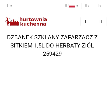
Polski
PLN
Zaloguj się
English
Zarejestruj się
EUR
Dodaj zgłoszenie
DZBANEK SZKLANY ZAPARZACZ Z
Zgody cookies
SITKIEM 1,5L DO HERBATY ZIÓŁ
259429