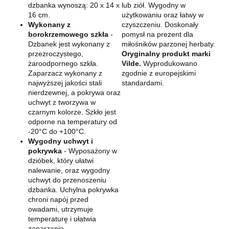
dzbanka wynoszą: 20 x 14 x
lub ziół. Wygodny w
16 cm.
użytkowaniu oraz łatwy w
Wykonany z
czyszczeniu. Doskonały
borokrzemowego szkła
-
pomysł na prezent dla
Dzbanek jest wykonany z
miłośników parzonej herbaty.
przezroczystego,
Oryginalny produkt marki
żaroodpornego szkła.
Vilde.
Wyprodukowano
Zaparzacz wykonany z
zgodnie z europejskimi
najwyższej jakości stali
standardami.
nierdzewnej, a pokrywa oraz
uchwyt z tworzywa w
czarnym kolorze. Szkło jest
odporne na temperatury od
-20°C do +100°C.
Wygodny uchwyt i
pokrywka
- Wyposażony w
dzióbek, który ułatwi
nalewanie, oraz wygodny
uchwyt do przenoszeniu
dzbanka. Uchylna pokrywka
chroni napój przed
owadami, utrzymuje
temperaturę i ułatwia
zaparzanie.