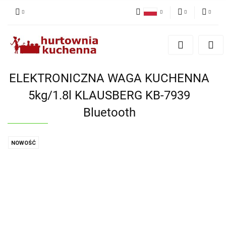
Polski
PLN
Zaloguj się
English
Zarejestruj się
EUR
Dodaj zgłoszenie
ELEKTRONICZNA WAGA KUCHENNA
Zgody cookies
5kg/1.8l KLAUSBERG KB-7939
Bluetooth
NOWOŚĆ