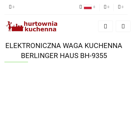
Polski
PLN
Zaloguj się
English
Zarejestruj się
EUR
Dodaj zgłoszenie
ELEKTRONICZNA WAGA KUCHENNA
Zgody cookies
BERLINGER HAUS BH-9355