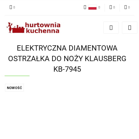
Polski
PLN
Zaloguj się
English
Zarejestruj się
EUR
Dodaj zgłoszenie
ELEKTRYCZNA DIAMENTOWA
Zgody cookies
OSTRZAŁKA DO NOŻY KLAUSBERG
KB-7945
NOWOŚĆ