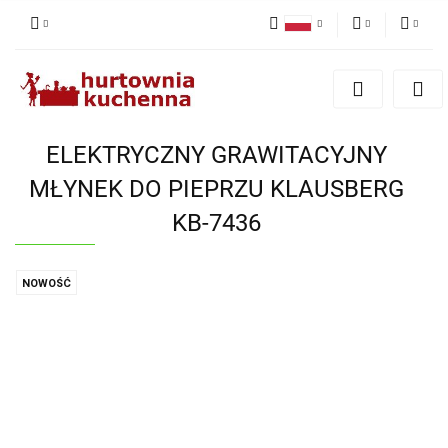
Polski
PLN
Zaloguj się
English
Zarejestruj się
EUR
Dodaj zgłoszenie
ELEKTRYCZNY GRAWITACYJNY
Zgody cookies
MŁYNEK DO PIEPRZU KLAUSBERG
KB-7436
NOWOŚĆ