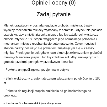
Opinie i oceny (0)
Zadaj pytanie
Młynek grawitacyjny posiada regulacje grubości mielenia, trwały i
wydajny mechanizm mielący wykonany z ceramiki. Młynek nie posiada
przycisku, aby zmielić ziarenka pieprzu lub kryształki soli wystarczy
obrócić młynek o 180 stopni względem jego normalnego położenia i
mechanizm mielący uruchamia się automatycznie. Celem regulacji
stopnia należy posłużyć się pokrętłem znajdującym się w czaszy
młynka. Przekręcenie pokrętła w lewo skutkuje zwiększeniem grubości
mielonych ziarenek pieprzu lub kryształków soli. Aby zmniejszyć ich
grubość przekręć pokrętło w przeciwnym kierunku.
- Powłoka antypoślizgowa, przyjemna w dotyku
- Silnik elektryczny z automatycznym włączaniem po obróceniu o 180
st.
- Pokrętło do regulacji stopnia zmielenia od gruboziarnistego do
drobnego.
- Zasilanie 6 x baterie AAA (nie dołączone)