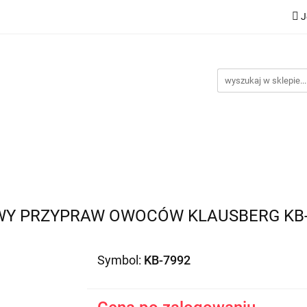
J
Nowości
Bestsellery
Promocje
Kontakt
Inst
omocje
Kontakt
Instrukcje
WY PRZYPRAW OWOCÓW KLAUSBERG KB-
Symbol:
KB-7992