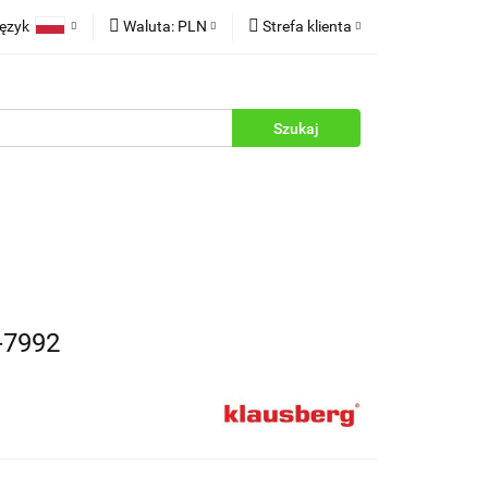
ęzyk
Waluta:
PLN
Strefa klienta
rukcje
Polski
PLN
Zaloguj się
English
EUR
Zarejestruj się
Dodaj zgłoszenie
Zgody cookies
7992