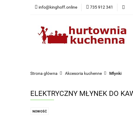
info@kinghoff.online
735 912 341
Kategorie
Kategorie
Nowości
Bestsellery
Pr
Strona główna
Akcesoria kuchenne
Młynki
ELEKTRYCZNY MŁYNEK DO KA
NOWOŚĆ