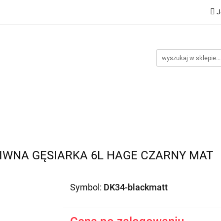
J
Nowości
Bestsellery
Promocje
Kontakt
Inst
omocje
Kontakt
Instrukcje
IWNA GĘSIARKA 6L HAGE CZARNY MAT
Symbol:
DK34-blackmatt