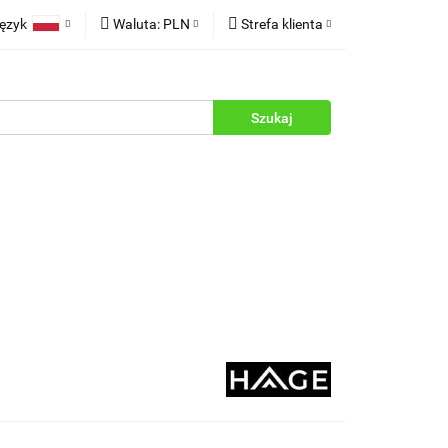
ęzyk
Waluta:
PLN
Strefa klienta
rukcje
Polski
PLN
Zaloguj się
English
EUR
Zarejestruj się
Dodaj zgłoszenie
Zgody cookies