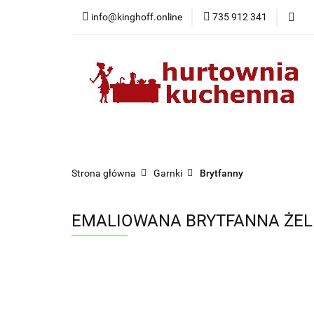
info@kinghoff.online
735 912 341
Kategorie
Kategorie
Nowości
Bestsellery
Pr
Strona główna
Garnki
Brytfanny
EMALIOWANA BRYTFANNA ŻEL