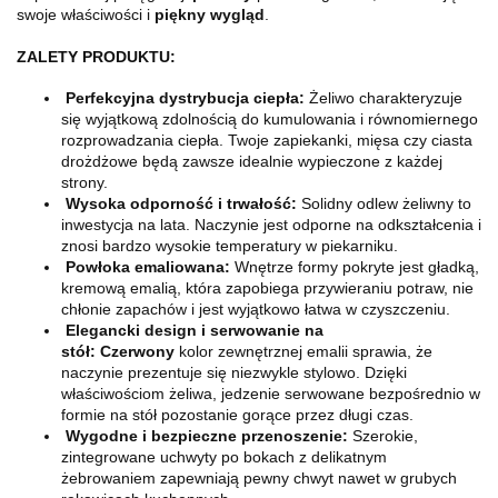
swoje właściwości i
piękny wygląd
.
ZALETY PRODUKTU:
Perfekcyjna dystrybucja ciepła:
Żeliwo charakteryzuje
się wyjątkową zdolnością do kumulowania i równomiernego
rozprowadzania ciepła. Twoje zapiekanki, mięsa czy ciasta
drożdżowe będą zawsze idealnie wypieczone z każdej
strony.
Wysoka odporność i trwałość:
Solidny odlew żeliwny to
inwestycja na lata. Naczynie jest odporne na odkształcenia i
znosi bardzo wysokie temperatury w piekarniku.
Powłoka emaliowana:
Wnętrze formy pokryte jest gładką,
kremową emalią, która zapobiega przywieraniu potraw, nie
chłonie zapachów i jest wyjątkowo łatwa w czyszczeniu.
Elegancki design i serwowanie na
stół:
Czerwony
kolor
zewnętrznej emalii sprawia, że
naczynie prezentuje się niezwykle stylowo. Dzięki
właściwościom żeliwa, jedzenie serwowane bezpośrednio w
formie na stół pozostanie gorące przez długi czas.
Wygodne i bezpieczne przenoszenie:
Szerokie,
zintegrowane uchwyty po bokach z delikatnym
żebrowaniem zapewniają pewny chwyt nawet w grubych