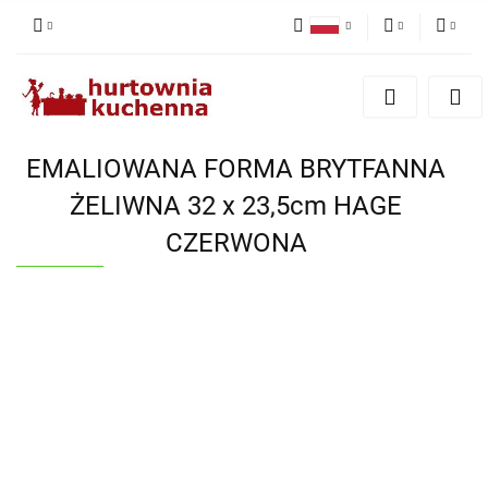
Polski
PLN
Zaloguj się
English
Zarejestruj się
EUR
Dodaj zgłoszenie
EMALIOWANA FORMA BRYTFANNA
Zgody cookies
ŻELIWNA 32 x 23,5cm HAGE
CZERWONA