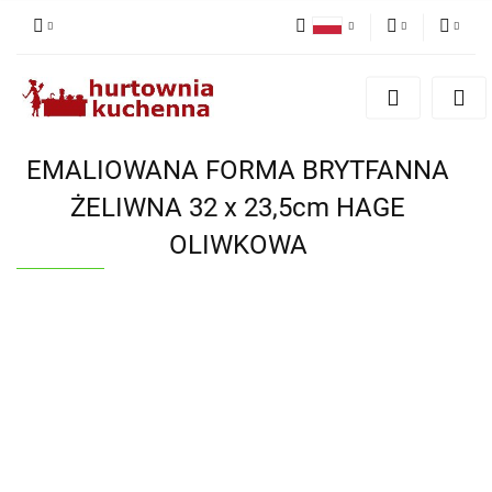
Polski
PLN
Zaloguj się
English
Zarejestruj się
EUR
Dodaj zgłoszenie
EMALIOWANA FORMA BRYTFANNA
Zgody cookies
ŻELIWNA 32 x 23,5cm HAGE
OLIWKOWA