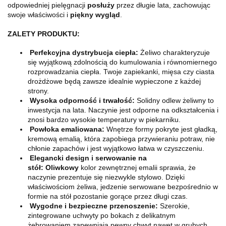
odpowiedniej pielęgnacji
posłuży
przez długie lata, zachowując
swoje właściwości i
piękny wygląd
.
ZALETY PRODUKTU:
Perfekcyjna dystrybucja ciepła:
Żeliwo charakteryzuje
się wyjątkową zdolnością do kumulowania i równomiernego
rozprowadzania ciepła. Twoje zapiekanki, mięsa czy ciasta
drożdżowe będą zawsze idealnie wypieczone z każdej
strony.
Wysoka odporność i trwałość:
Solidny odlew żeliwny to
inwestycja na lata. Naczynie jest odporne na odkształcenia i
znosi bardzo wysokie temperatury w piekarniku.
Powłoka emaliowana:
Wnętrze formy pokryte jest gładką,
kremową emalią, która zapobiega przywieraniu potraw, nie
chłonie zapachów i jest wyjątkowo łatwa w czyszczeniu.
Elegancki design i serwowanie na
stół:
Oliwkowy
kolor
zewnętrznej emalii sprawia, że
naczynie prezentuje się niezwykle stylowo. Dzięki
właściwościom żeliwa, jedzenie serwowane bezpośrednio w
formie na stół pozostanie gorące przez długi czas.
Wygodne i bezpieczne przenoszenie:
Szerokie,
zintegrowane uchwyty po bokach z delikatnym
żebrowaniem zapewniają pewny chwyt nawet w grubych